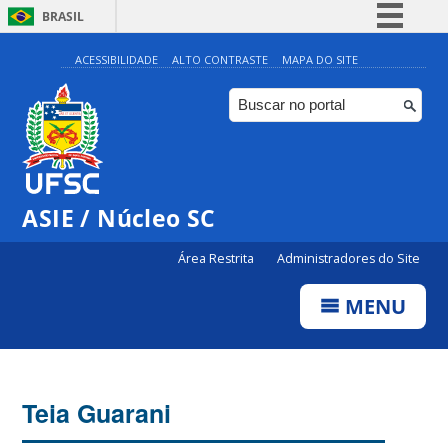
BRASIL
Simplifique!
ACESSIBILIDADE
ALTO CONTRASTE
MAPA DO SITE
Comunica BR
Participe
Acesso à informação
Legislação
ASIE / Núcleo SC
Canais
Área Restrita
Administradores do Site
MENU
Teia Guarani