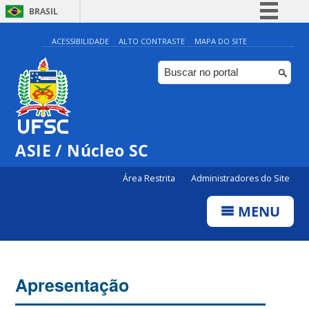
BRASIL
Simplifique!
ACESSIBILIDADE
ALTO CONTRASTE
MAPA DO SITE
Comunica BR
Participe
Acesso à informação
Legislação
ASIE / Núcleo SC
Canais
Área Restrita
Administradores do Site
MENU
Apresentação