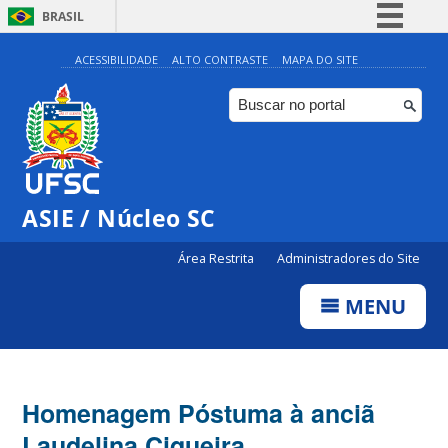
BRASIL
Simplifique!
ACESSIBILIDADE
ALTO CONTRASTE
MAPA DO SITE
Comunica BR
Participe
Acesso à informação
Legislação
ASIE / Núcleo SC
Canais
Área Restrita
Administradores do Site
MENU
Homenagem Póstuma à anciã
Laudelina Ciqueira