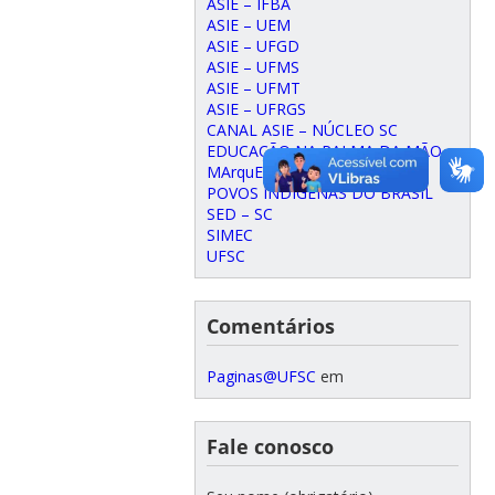
ASIE – IFBA
ASIE – UEM
ASIE – UFGD
ASIE – UFMS
ASIE – UFMT
ASIE – UFRGS
CANAL ASIE – NÚCLEO SC
EDUCAÇÃO NA PALMA DA MÃO
MArquE
POVOS INDÍGENAS DO BRASIL
SED – SC
SIMEC
UFSC
Comentários
Paginas@UFSC
em
Fale conosco