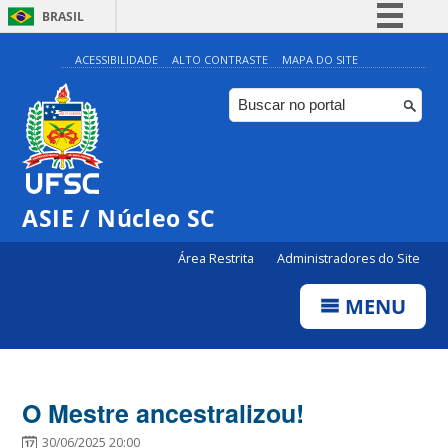
BRASIL
Simplifique!
ACESSIBILIDADE
ALTO CONTRASTE
MAPA DO SITE
Comunica BR
Participe
Acesso à informação
Legislação
ASIE / Núcleo SC
Canais
Área Restrita
Administradores do Site
MENU
O Mestre ancestralizou!
30/06/2025 20:00