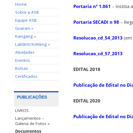
Home
Portaria nº 1.061
– Institui
Sobre a ASIE
Equipe ASIE
Portaria SECADI n 98
– Regu
Guarani »
Kaingang »
Resolucao_cd_54_2013
(em 
Laklãnõ/Xokleng »
Atividades
Resolucao_cd_57_2013
Eventos
Bolsas
EDITAL 2018
Certificados
Publicação de Edital no Diá
PUBLICAÇÕES
EDITAL 2020
LIVROS
Publicação de Edital no Diá
Lançamentos –
Galeria de Fotos »
Documentos