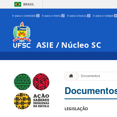
BRASIL
Ir para o conteúdo
1
Ir para o menu
2
Ir para a busca
3
Ir para o rodapé
4
ASIE / Núcleo SC
Documentos
Documento
LEGISLAÇÃO