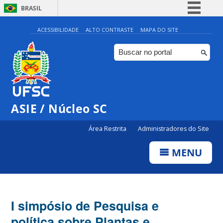
BRASIL
Simplifique!
ACESSIBILIDADE
ALTO CONTRASTE
MAPA DO SITE
Comunica BR
Participe
Acesso à informação
Legislação
ASIE / Núcleo SC
Canais
Área Restrita
Administradores do Site
MENU
I simpósio de Pesquisa e
política sobre Plantas e