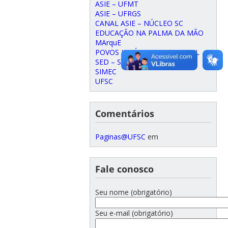
ASIE – UFMT
ASIE – UFRGS
CANAL ASIE – NÚCLEO SC
EDUCAÇÃO NA PALMA DA MÃO
MArquE
POVOS INDÍGENAS DO BRASIL
SED – SC
SIMEC
UFSC
Comentários
Paginas@UFSC
em
Fale conosco
Seu nome (obrigatório)
Seu e-mail (obrigatório)