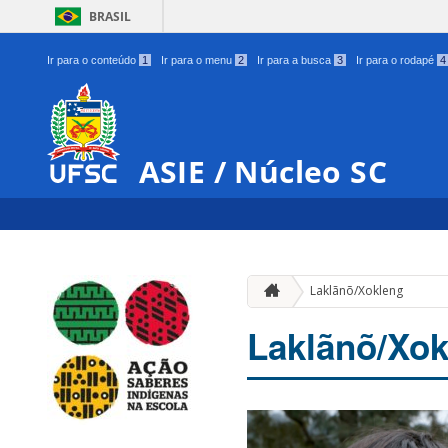
BRASIL
Ir para o conteúdo
1
Ir para o menu
2
Ir para a busca
3
Ir para o rodapé
4
ASIE / Núcleo SC
Laklãnõ/Xokleng
Laklãnõ/Xok