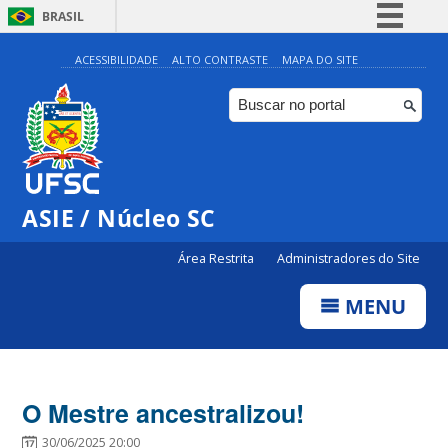
BRASIL
Simplifique!
ACESSIBILIDADE
ALTO CONTRASTE
MAPA DO SITE
Comunica BR
Participe
Acesso à informação
Legislação
ASIE / Núcleo SC
Canais
Área Restrita
Administradores do Site
MENU
O Mestre ancestralizou!
30/06/2025 20:00